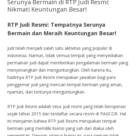
Serunya Bermain di RTP Judi Resmi:
Nikmati Keuntungan Besar!
RTP Judi Resmi: Tempatnya Serunya
Bermain dan Meraih Keuntungan Besar!
Judi telah menjadi salah satu aktivitas yang populer di
Indonesia. Namun, tidak semua tempat yang menyediakan
permainan judi dapat memberikan pengalaman bermain yang
menyenangkan dan menguntungkan. Oleh karena itu,
hadirnya RTP Judi Resmi merupakan jawaban bagi para
penggemar judi yang mencari tempat bermain yang aman,
nyaman, dan tentunya menguntungkan.
RTP Judi Resmi adalah situs judi resmi yang telah beroperasi
sejak tahun 2015 dan terdaftar secara resmi di PAGCOR. Hal
ini menjamin bahwa RTP Judi Resmi merupakan tempat
bermain yang memiliki lisensi yang sah dan diakui oleh
pemerintah. Dengan adanya lisensi ini, para pemain tidak