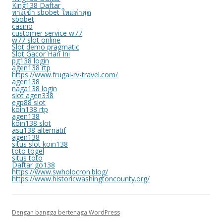
King138 Daftar
ทางเข้า sbobet ใหม่ล่าสุด
sbobet
casino
customer service w77
w77 slot online
Slot demo pragmatic
Slot Gacor Hari Ini
pg138 login
agen138 rtp
https://www.frugal-rv-travel.com/
agen138
naga138 login
slot agen338
egp88 slot
koin138 rtp
agen138
koin138 slot
asu138 alternatif
agen138
situs slot koin138
toto togel
situs toto
Daftar go138
https://www.swholocron.blog/
https://www.historicwashingtoncounty.org/
Dengan bangga bertenaga WordPress