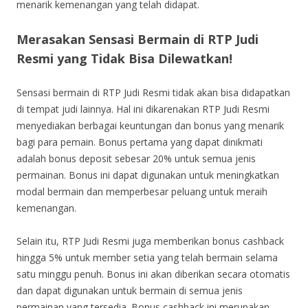
menarik kemenangan yang telah didapat.
Merasakan Sensasi Bermain di RTP Judi
Resmi yang Tidak Bisa Dilewatkan!
Sensasi bermain di RTP Judi Resmi tidak akan bisa didapatkan
di tempat judi lainnya. Hal ini dikarenakan RTP Judi Resmi
menyediakan berbagai keuntungan dan bonus yang menarik
bagi para pemain. Bonus pertama yang dapat dinikmati
adalah bonus deposit sebesar 20% untuk semua jenis
permainan. Bonus ini dapat digunakan untuk meningkatkan
modal bermain dan memperbesar peluang untuk meraih
kemenangan.
Selain itu, RTP Judi Resmi juga memberikan bonus cashback
hingga 5% untuk member setia yang telah bermain selama
satu minggu penuh. Bonus ini akan diberikan secara otomatis
dan dapat digunakan untuk bermain di semua jenis
permainan yang tersedia. Bonus cashback ini merupakan