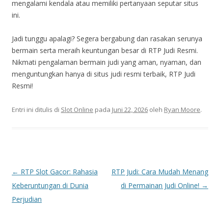
mengalami kendala atau memiliki pertanyaan seputar situs
ini.
Jadi tunggu apalagi? Segera bergabung dan rasakan serunya
bermain serta meraih keuntungan besar di RTP Judi Resmi.
Nikmati pengalaman bermain judi yang aman, nyaman, dan
menguntungkan hanya di situs judi resmi terbaik, RTP Judi
Resmi!
Entri ini ditulis di
Slot Online
pada
Juni 22, 2026
oleh
Ryan Moore
.
Navigasi
←
RTP Slot Gacor: Rahasia
RTP Judi: Cara Mudah Menang
Tulisan
Keberuntungan di Dunia
di Permainan Judi Online!
→
Perjudian