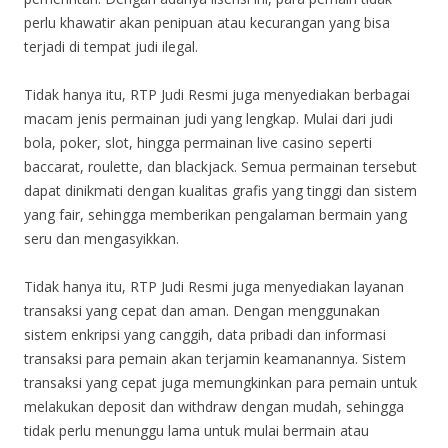
perlu khawatir akan penipuan atau kecurangan yang bisa
terjadi di tempat judi ilegal.
Tidak hanya itu, RTP Judi Resmi juga menyediakan berbagai
macam jenis permainan judi yang lengkap. Mulai dari judi
bola, poker, slot, hingga permainan live casino seperti
baccarat, roulette, dan blackjack. Semua permainan tersebut
dapat dinikmati dengan kualitas grafis yang tinggi dan sistem
yang fair, sehingga memberikan pengalaman bermain yang
seru dan mengasyikkan.
Tidak hanya itu, RTP Judi Resmi juga menyediakan layanan
transaksi yang cepat dan aman. Dengan menggunakan
sistem enkripsi yang canggih, data pribadi dan informasi
transaksi para pemain akan terjamin keamanannya. Sistem
transaksi yang cepat juga memungkinkan para pemain untuk
melakukan deposit dan withdraw dengan mudah, sehingga
tidak perlu menunggu lama untuk mulai bermain atau