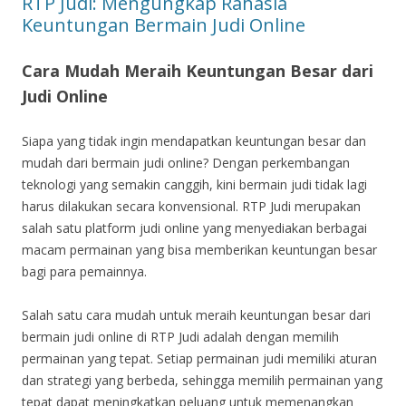
RTP Judi: Mengungkap Rahasia
Keuntungan Bermain Judi Online
Cara Mudah Meraih Keuntungan Besar dari
Judi Online
Siapa yang tidak ingin mendapatkan keuntungan besar dan
mudah dari bermain judi online? Dengan perkembangan
teknologi yang semakin canggih, kini bermain judi tidak lagi
harus dilakukan secara konvensional. RTP Judi merupakan
salah satu platform judi online yang menyediakan berbagai
macam permainan yang bisa memberikan keuntungan besar
bagi para pemainnya.
Salah satu cara mudah untuk meraih keuntungan besar dari
bermain judi online di RTP Judi adalah dengan memilih
permainan yang tepat. Setiap permainan judi memiliki aturan
dan strategi yang berbeda, sehingga memilih permainan yang
tepat dapat meningkatkan peluang untuk memenangkan