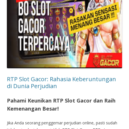
RTP Slot Gacor: Rahasia Keberuntungan
di Dunia Perjudian
Pahami Keunikan RTP Slot Gacor dan Raih
Kemenangan Besar!
Jika Anda seorang penggemar perjudian online, pasti sudah