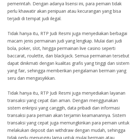
pemerintah. Dengan adanya lisensi ini, para pemain tidak
perlu khawatir akan penipuan atau kecurangan yang bisa
terjadi di tempat judi ilegal.
Tidak hanya itu, RTP Judi Resmi juga menyediakan berbagai
macam jenis permainan judi yang lengkap. Mulai dari judi
bola, poker, slot, hingga permainan live casino seperti
baccarat, roulette, dan blackjack. Semua permainan tersebut
dapat dinikmati dengan kualitas grafis yang tinggi dan sistem
yang fair, sehingga memberikan pengalaman bermain yang
seru dan mengasyikkan.
Tidak hanya itu, RTP Judi Resmi juga menyediakan layanan
transaksi yang cepat dan aman. Dengan menggunakan
sistem enkripsi yang canggih, data pribadi dan informasi
transaksi para pemain akan terjamin keamanannya. Sistem
transaksi yang cepat juga memungkinkan para pemain untuk
melakukan deposit dan withdraw dengan mudah, sehingga
tidak perlu menunggu lama untuk mulai bermain atau