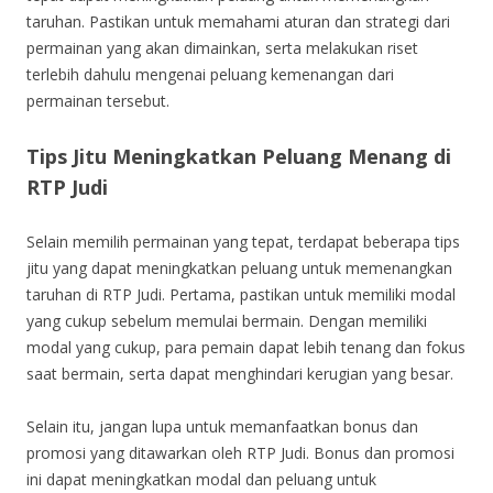
taruhan. Pastikan untuk memahami aturan dan strategi dari
permainan yang akan dimainkan, serta melakukan riset
terlebih dahulu mengenai peluang kemenangan dari
permainan tersebut.
Tips Jitu Meningkatkan Peluang Menang di
RTP Judi
Selain memilih permainan yang tepat, terdapat beberapa tips
jitu yang dapat meningkatkan peluang untuk memenangkan
taruhan di RTP Judi. Pertama, pastikan untuk memiliki modal
yang cukup sebelum memulai bermain. Dengan memiliki
modal yang cukup, para pemain dapat lebih tenang dan fokus
saat bermain, serta dapat menghindari kerugian yang besar.
Selain itu, jangan lupa untuk memanfaatkan bonus dan
promosi yang ditawarkan oleh RTP Judi. Bonus dan promosi
ini dapat meningkatkan modal dan peluang untuk