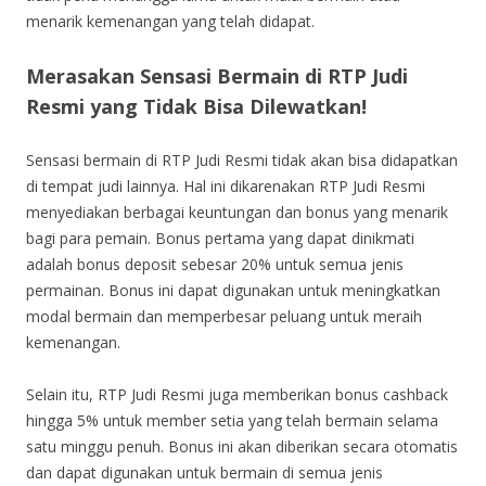
menarik kemenangan yang telah didapat.
Merasakan Sensasi Bermain di RTP Judi
Resmi yang Tidak Bisa Dilewatkan!
Sensasi bermain di RTP Judi Resmi tidak akan bisa didapatkan
di tempat judi lainnya. Hal ini dikarenakan RTP Judi Resmi
menyediakan berbagai keuntungan dan bonus yang menarik
bagi para pemain. Bonus pertama yang dapat dinikmati
adalah bonus deposit sebesar 20% untuk semua jenis
permainan. Bonus ini dapat digunakan untuk meningkatkan
modal bermain dan memperbesar peluang untuk meraih
kemenangan.
Selain itu, RTP Judi Resmi juga memberikan bonus cashback
hingga 5% untuk member setia yang telah bermain selama
satu minggu penuh. Bonus ini akan diberikan secara otomatis
dan dapat digunakan untuk bermain di semua jenis