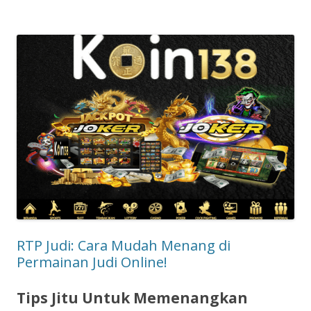
RTP Judi: Cara Mudah Menang di
Permainan Judi Online!
Tips Jitu Untuk Memenangkan