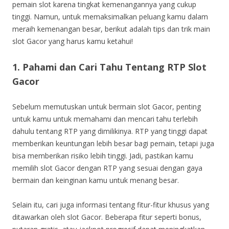
pemain slot karena tingkat kemenangannya yang cukup
tinggi. Namun, untuk memaksimalkan peluang kamu dalam
meraih kemenangan besar, berikut adalah tips dan trik main
slot Gacor yang harus kamu ketahui!
1. Pahami dan Cari Tahu Tentang RTP Slot
Gacor
Sebelum memutuskan untuk bermain slot Gacor, penting
untuk kamu untuk memahami dan mencari tahu terlebih
dahulu tentang RTP yang dimilikinya. RTP yang tinggi dapat
memberikan keuntungan lebih besar bagi pemain, tetapi juga
bisa memberikan risiko lebih tinggi. Jadi, pastikan kamu
memilih slot Gacor dengan RTP yang sesuai dengan gaya
bermain dan keinginan kamu untuk menang besar.
Selain itu, cari juga informasi tentang fitur-fitur khusus yang
ditawarkan oleh slot Gacor. Beberapa fitur seperti bonus,