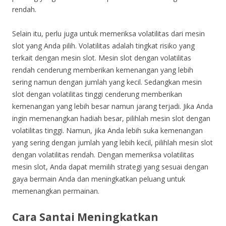
rendah.
Selain itu, perlu juga untuk memeriksa volatilitas dari mesin
slot yang Anda pilih. Volatilitas adalah tingkat risiko yang
terkait dengan mesin slot. Mesin slot dengan volatilitas
rendah cenderung memberikan kemenangan yang lebih
sering namun dengan jumlah yang kecil. Sedangkan mesin
slot dengan volatilitas tinggi cenderung memberikan
kemenangan yang lebih besar namun jarang terjadi. Jika Anda
ingin memenangkan hadiah besar, pilihlah mesin slot dengan
volatilitas tinggi. Namun, jika Anda lebih suka kemenangan
yang sering dengan jumlah yang lebih kecil, pilihlah mesin slot
dengan volatilitas rendah. Dengan memeriksa volatilitas
mesin slot, Anda dapat memilih strategi yang sesuai dengan
gaya bermain Anda dan meningkatkan peluang untuk
memenangkan permainan.
Cara Santai Meningkatkan