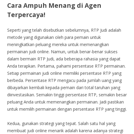
Cara Ampuh Menang di Agen
Terpercaya!
Seperti yang telah disebutkan sebelumnya, RTP Judi adalah
metode yang digunakan oleh para pemain untuk
meningkatkan peluang mereka untuk memenangkan
permainan judi online. Namun, untuk benar-benar sukses
dalam bermain RTP Judi, ada beberapa rahasia yang dapat
Anda terapkan. Pertama, pahami persentase RTP permainan.
Setiap permainan judi online memiliki persentase RTP yang
berbeda. Persentase RTP mengacu pada jumlah uang yang
dibayarkan kembali kepada pemain dari total taruhan yang
diinvestasikan. Semakin tinggi persentase RTP, semakin besar
peluang Anda untuk memenangkan permainan. Jadi pastikan
untuk memilih permainan dengan persentase RTP yang tinggi.
Kedua, gunakan strategi yang tepat. Salah satu hal yang
membuat judi online menarik adalah karena adanya strategi