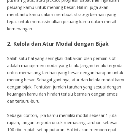
putaran gratis, atau jackpot progresif dapat meningkatkan
peluang kamu untuk menang besar. Hal ini juga akan
membantu kamu dalam membuat strategi bermain yang
tepat untuk memaksimalkan peluang kamu dalam meraih
kemenangan.
2. Kelola dan Atur Modal dengan Bijak
Salah satu hal yang seringkali diabaikan oleh pemain slot
adalah manajemen modal yang bijak. Jangan terlalu tergoda
untuk memasang taruhan yang besar dengan harapan untuk
menang besar. Sebagai gantinya, atur dan kelola modal kamu
dengan bijak. Tentukan jumlah taruhan yang sesuai dengan
keuangan kamu dan hindari terlalu bermain dengan emosi
dan terburu-buru.
Sebagai contoh, jika kamu memiliki modal sebesar 1 juta
rupiah, jangan tergoda untuk memasang taruhan sebesar
100 ribu rupiah setiap putaran. Hal ini akan mempercepat