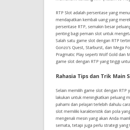
RTP Slot adalah persentase yang men
mendapatkan kembali uang yang mereka
persentase RTP, semakin besar peluan
penting bagi pemain slot untuk menget
Salah satu game slot dengan RTP tertin
Gonzo’s Quest, Starburst, dan Mega Fort
Pragmatic Play seperti Wolf Gold dan Mu
game slot dengan RTP yang tinggi unt
Rahasia Tips dan Trik Main 
Selain memilih game slot dengan RTP ya
lakukan untuk meningkatkan peluang m
pahami dan pelajari terlebih dahulu car
slot memiliki karakteristik dan pola y
mengenali mesin yang akan Anda main
semata, tetapi juga perlu strategi yang 