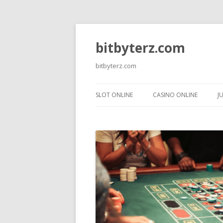
bitbyterz.com
bitbyterz.com
SLOT ONLINE
CASINO ONLINE
J