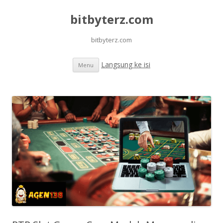
bitbyterz.com
bitbyterz.com
Langsung ke isi
Menu