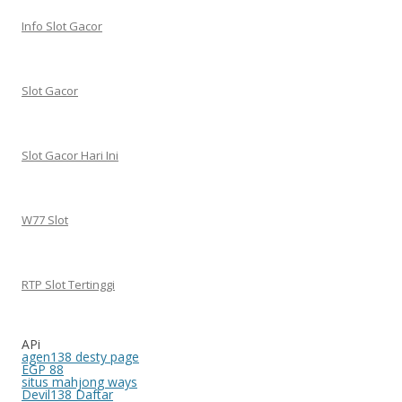
Info Slot Gacor
Slot Gacor
Slot Gacor Hari Ini
W77 Slot
RTP Slot Tertinggi
APi
agen138 desty page
EGP 88
situs mahjong ways
Devil138 Daftar