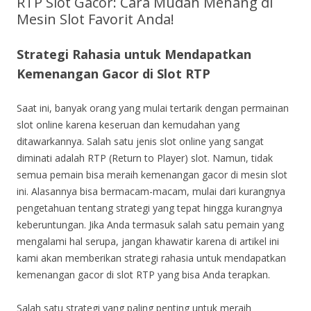
RTP Slot Gacor: Cara Mudah Menang di
Mesin Slot Favorit Anda!
Strategi Rahasia untuk Mendapatkan
Kemenangan Gacor di Slot RTP
Saat ini, banyak orang yang mulai tertarik dengan permainan
slot online karena keseruan dan kemudahan yang
ditawarkannya. Salah satu jenis slot online yang sangat
diminati adalah RTP (Return to Player) slot. Namun, tidak
semua pemain bisa meraih kemenangan gacor di mesin slot
ini. Alasannya bisa bermacam-macam, mulai dari kurangnya
pengetahuan tentang strategi yang tepat hingga kurangnya
keberuntungan. Jika Anda termasuk salah satu pemain yang
mengalami hal serupa, jangan khawatir karena di artikel ini
kami akan memberikan strategi rahasia untuk mendapatkan
kemenangan gacor di slot RTP yang bisa Anda terapkan.
Salah satu strategi yang paling penting untuk meraih